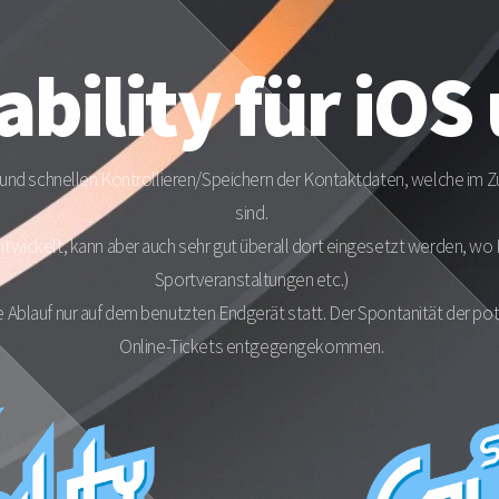
ability für iOS
n und schnellen Kontrollieren/Speichern der Kontaktdaten, welche im
sind.
ntwickelt, kann aber auch sehr gut überall dort eingesetzt werden, w
Sportveranstaltungen etc.)
blauf nur auf dem benutzten Endgerät statt. Der Spontanität der poten
Online-Tickets entgegengekommen.