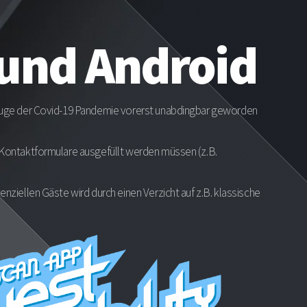
 und Android
 Zuge der Covid-19 Pandemie vorerst unabdingbar geworden
o Kontaktformulare ausgefüllt werden müssen (z.B.
ziellen Gäste wird durch einen Verzicht auf z.B. klassische