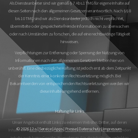
Als Diensteanbieter sind wir gemäß § 7 Abs.1 TMG für eigene Inhalte auf
diesen Seiten nach den allgemeinen Gesetzen verantwortlich. Nach §§ 8
bis 10 TMG sind wir als Diensteanbieter jedoch nicht verpflichtet,
übermittelte oder gespeicherte fremde Informationen zu überwachen
oder nach Umständen zu forschen, die auf eine rechtswidrige Tätigkeit
hinweisen.
Verpflichtungen zur Entfernung oder Sperrung der Nutzung von
Informationen nach den allgemeinen Gesetzen bleiben hiervon
unberührt. Eine diesbezügliche Haftung ist jedoch erst ab dem Zeitpunkt
der Kenntnis einer konkreten Rechtsverletzung möglich. Bei
Bekanntwerden von entsprechenden Rechtsverletzungen werden wir
diese Inhalte umgehend entfernen.
Haftung für Links
Unser Angebot enthält Links zu externen Websites Dritter, auf deren
© 2026
12-s
|
Service
|
Apps
|
Presse
|
Datenschutz
|
Impressum
Inhalte wir keinen Einfluss haben. Deshalb können wir für diese fremden
Inhalte auch keine Gewähr übernehmen. Für die Inhalte der verlinkten