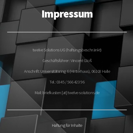
#12-s.de
Impressum
twelve Solutions UG (haftungsbeschränkt)
Geschäftsführer: Vincent Gloß
Anschrift: Universitätsring 6 (Hinterhaus), 06108 Halle
Tel.: 0345 / 566 423 96
Mail: briefkasten [at] twelve-solutions.de
Haftung für Inhalte